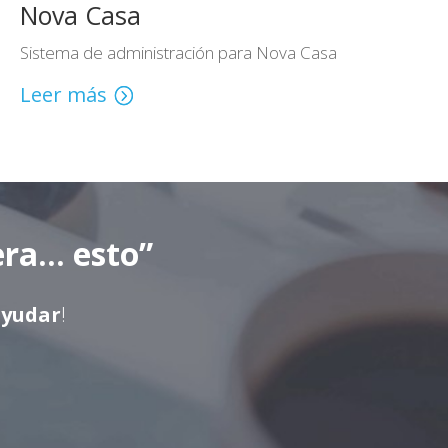
Nova Casa
Sistema de administración para Nova Casa
Leer más
era… esto”
ayudar
!