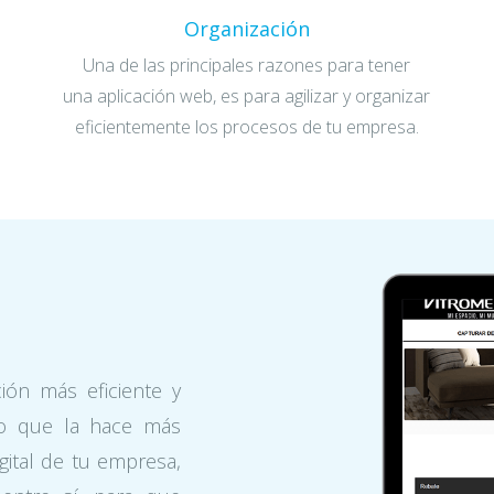
Organización
Una de las principales razones para tener
una aplicación web, es para agilizar y organizar
eficientemente los procesos de tu empresa.
ión más eficiente y
o que la hace más
gital de tu empresa,