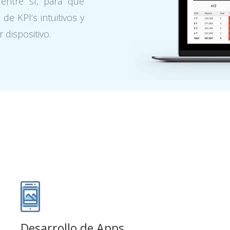
ntre sí, para que
e KPI’s intuitivos y
 dispositivo.
Desarrollo de Apps