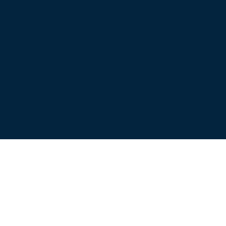
Objetivo